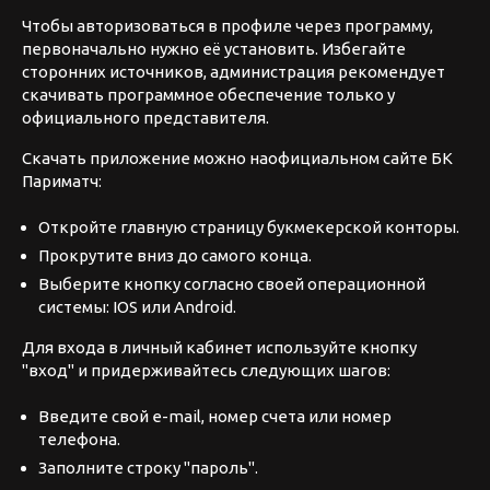
Чтобы авторизоваться в профиле через программу,
первоначально нужно её установить. Избегайте
сторонних источников, администрация рекомендует
скачивать программное обеспечение только у
официального представителя.
Скачать приложение можно наофициальном сайте БК
Париматч:
Откройте главную страницу букмекерской конторы.
Прокрутите вниз до самого конца.
Выберите кнопку согласно своей операционной
системы: IOS или Android.
Для входа в личный кабинет используйте кнопку
"вход" и придерживайтесь следующих шагов:
Введите свой e-mail, номер счета или номер
телефона.
Заполните строку "пароль".