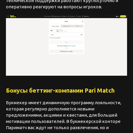
технической поддержки работают круглосуточно и
оперативно реагируют на вопросы игроков.
Бонусы беттинг-компании Pari Match
Букмекер имеет динамичную программу лояльности,
которая регулярно дополняется новыми
предложениями, акциями и квестами, для большей
мотивации пользователей. В букмекерской конторе
Париматч вас ждут не только развлечения, но и