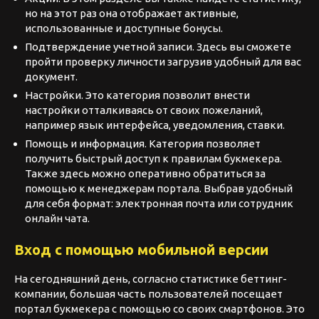
но на этот раз она отображает активные,
использованные и доступные бонусы.
Подтверждение учетной записи. Здесь вы сможете
пройти проверку личности загрузив удобный для вас
документ.
Настройки. Это категория позволит внести
настройки отталкиваясь от своих пожеланий,
например язык интерфейса, уведомления, ставки.
Помощь и информация. Категория позволяет
получить быстрый доступ к правилам букмекера.
Также здесь можно оперативно обратиться за
помощью к менеджерам портала. Выбрав удобный
для себя формат: электронная почта или сотрудник
онлайн чата.
Вход с помощью мобильной версии
На сегодняшний день, согласно статистике беттинг-
компании, большая часть пользователей посещает
портал букмекера с помощью со своих смартфонов. Это