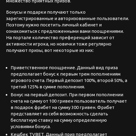
множество приятных призов.
Бонусы и подарки получают только
зарегистрированные и авторизованные пользователи.
Поэтому нужно посетить личный кабинет и
ознакомиться с предложенными вами поощрениями.
На портале количество преференций зависит от
активности игрока, но новички тоже регулярно
получают призы, вот некоторые из них:
Приветственное поощрение. Данный вид приза
предполагает бонус к первым трем пополнениям
игрового счета. Первый депозит 100%, второй 50%, а
третий 125% в сумме пополнения.
Бонус на первый депозит. При первом пополнении
счета на сумму от 100 гривен пользователь получает
в подарок фрибет на сумму 300 гривен. Фрибет
представляет из себя возможность сделать
бесплатную ставку на сумму определенную
условиями бонуса.
Кешбек TVBET. Данный приз предполагает