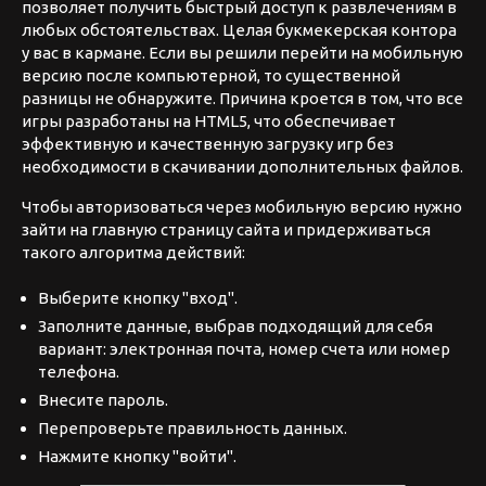
позволяет получить быстрый доступ к развлечениям в
любых обстоятельствах. Целая букмекерская контора
у вас в кармане. Если вы решили перейти на мобильную
версию после компьютерной, то существенной
разницы не обнаружите. Причина кроется в том, что все
игры разработаны на HTML5, что обеспечивает
эффективную и качественную загрузку игр без
необходимости в скачивании дополнительных файлов.
Чтобы авторизоваться через мобильную версию нужно
зайти на главную страницу сайта и придерживаться
такого алгоритма действий:
Выберите кнопку "вход".
Заполните данные, выбрав подходящий для себя
вариант: электронная почта, номер счета или номер
телефона.
Внесите пароль.
Перепроверьте правильность данных.
Нажмите кнопку "войти".