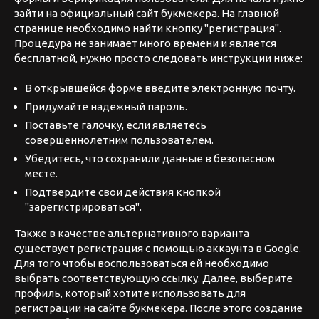
зайти на официальный сайт букмекера. На главной
странице необходимо найти кнопку "регистрация".
Процедура не занимает много времени и является
бесплатной, нужно просто следовать инструкции ниже:
В открывшейся форме введите электронную почту.
Придумайте надежный пароль.
Поставьте галочку, если являетесь
совершеннолетним пользователем.
Убедитесь, что сохранили данные в безопасном
месте.
Подтвердите свои действия кнопкой
"зарегистрироваться".
Также в качестве альтернативного варианта
существует регистрация с помощью аккаунта в Google.
Для того чтобы воспользоваться ей необходимо
выбрать соответствующую ссылку. Далее, выберите
профиль, который хотите использовать для
регистрации на сайте букмекера. После этого создание