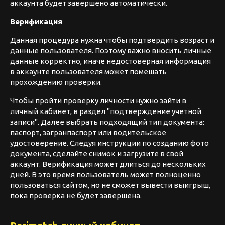
аккаунта будет завершено автоматически.
Верификация
Данная процедура нужна чтобы подтвердить возраст и
данные пользователя. Поэтому важно вносить личные
данные корректно, иначе недостоверная информация
в аккаунте пользователя может помешать
прохождению проверки.
Чтобы пройти проверку личности нужно зайти в
личный кабинет, в раздел "подтверждение учетной
записи". Далее выбрать подходящий тип документа:
паспорт, загранпаспорт или водительское
удостоверение. Следуя инструкции по созданию фото
документа, сделайте снимок и загрузите в свой
аккаунт. Верификация может длиться до нескольких
дней. В это время пользователь может полноценно
пользоваться сайтом, но не сможет вывести выигрыш,
пока проверка не будет завершена.