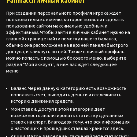
Parimatch личный кабинет
При создании персонального профиля игрока ждет
пользовательское меню, которое позволит сделать
пользование сайтом максимально удобным и
эффективным. Чтобы зайти в личный кабинет нужно на
главной странице найти пометку вашего баланса,
обычно она расположена на верхней панели быстрого
доступа, и кликнуть по ней. Также в личный профиль
можно попасть с помощью бокового меню, выберите
раздел "Мой аккаунт", в нем вас ждет следующее
меню:
Баланс. Через данную категорию есть возможность
пополнять счет, выводить деньги и отслеживать
историю движения средств.
Мои ставки. Доступ к этой категории дает
возможность анализировать статистку сделанных
ставок на спорт. Благодаря тому, что вся информация
о настоящих и прошедших ставках хранится здесь.
Акции. В этом разделе вы также найдете статистику,