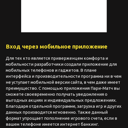
Вход через мобильное приложение
Для тех кто является приверженцем комфорта и
мобильности разработчики создали приложение для
мобильных телефонов и гаджетов. В плане
интерфейса и производительности программа ни в чем
не уступает мобильной версии сайта, в чем даже имеет
преимущество. С помощью приложения Пари-Матч вы
сможете своевременно получать уведомления о
выгодных акциях и индивидуальных предложениях.
Благодаря отдельной программе, загрузка игр и других
данных производится мгновенно. Также данный
формат упрощает пополнение игрового счета, если в
вашем телефоне имеется интернет банкинг.