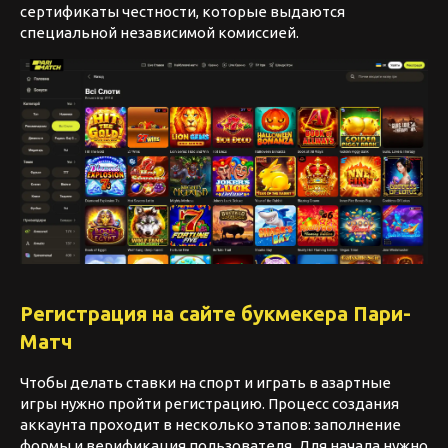
сертификаты честности, которые выдаются
специальной независимой комиссией.
Регистрация на сайте букмекера Пари-
Матч
Чтобы делать ставки на спорт и играть в азартные
игры нужно пройти регистрацию. Процесс создания
аккаунта проходит в несколько этапов: заполнение
формы и верификация пользователя. Для начала нужно